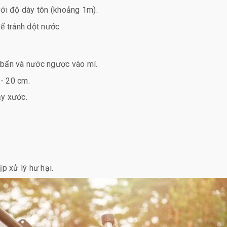
ới độ dày tôn (khoảng 1m).
ể tránh dột nước.
i bẩn và nước ngược vào mí.
 - 20 cm.
ầy xước.
p xử lý hư hại.