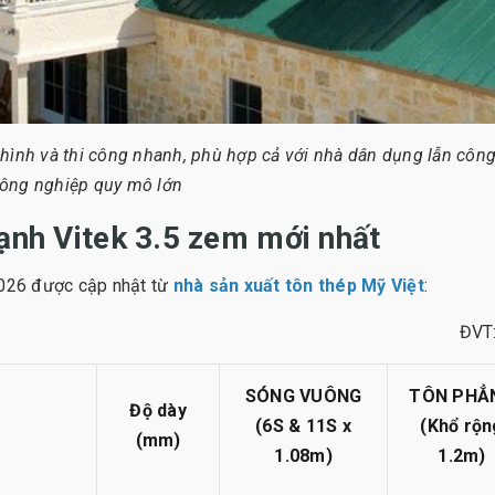
hình và thi công nhanh, phù hợp cả với nhà dân dụng lẫn công
ông nghiệp quy mô lớn
lạnh Vitek 3.5 zem mới nhất
2026 được cập nhật từ
nhà sản xuất tôn thép Mỹ Việt
:
ĐVT
SÓNG VUÔNG
TÔN PHẲ
Độ dày
(6S & 11S x
(Khổ rộn
(mm)
1.08m)
1.2m)