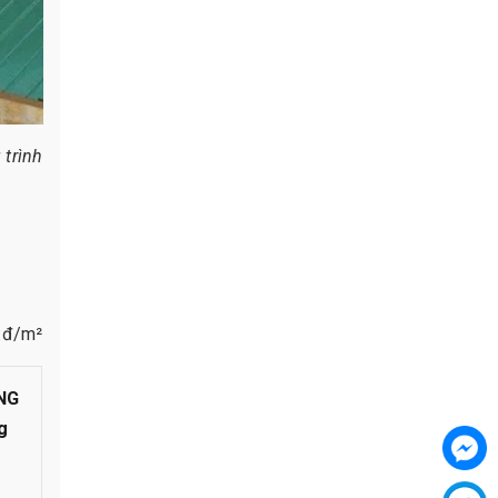
 trình
:đ/m²
NG
g