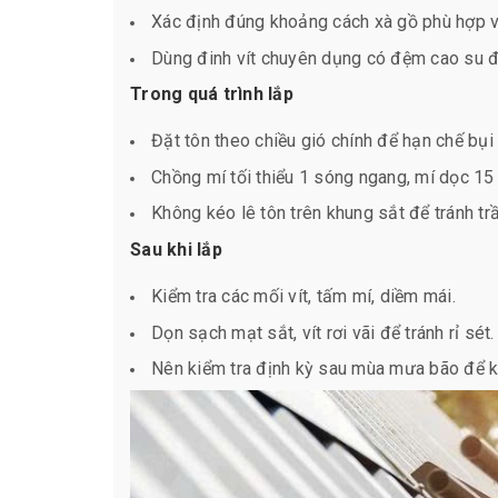
Xác định đúng khoảng cách xà gồ phù hợp v
Dùng đinh vít chuyên dụng có đệm cao su đ
Trong quá trình lắp
Đặt tôn theo chiều gió chính để hạn chế bụ
Chồng mí tối thiểu 1 sóng ngang, mí dọc 15
Không kéo lê tôn trên khung sắt để tránh tr
Sau khi lắp
Kiểm tra các mối vít, tấm mí, diềm mái.
Dọn sạch mạt sắt, vít rơi vãi để tránh rỉ sét.
Nên kiểm tra định kỳ sau mùa mưa bão để kị