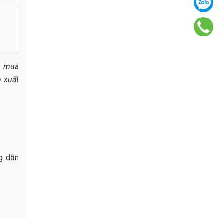
n mua
n xuất
ng dẫn