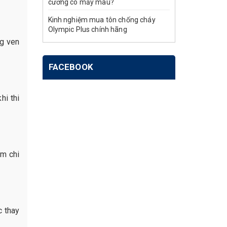
cương có mấy màu?
Kinh nghiệm mua tôn chống cháy
Olympic Plus chính hãng
g ven
FACEBOOK
hi thi
ảm chi
c thay