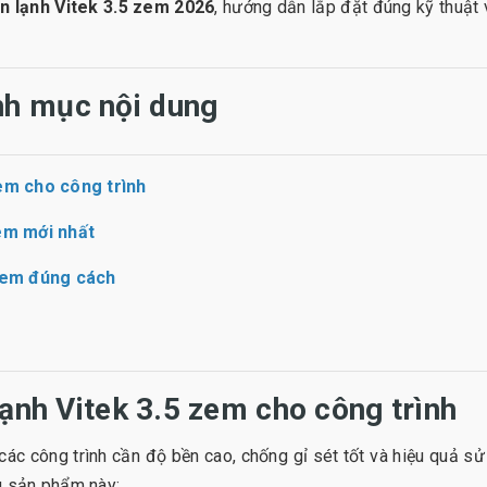
ôn lạnh Vitek 3.5 zem 2026
, hướng dẫn lắp đặt đúng kỹ thuật 
h mục nội dung
zem cho công trình
zem mới nhất
 zem đúng cách
lạnh Vitek 3.5 zem cho công trình
 các công trình cần độ bền cao, chống gỉ sét tốt và hiệu quả s
g sản phẩm này: