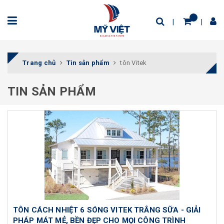
Trang chủ
Tin sản phẩm
tôn Vitek
TIN SẢN PHẨM
TÔN CÁCH NHIỆT 6 SÓNG VITEK TRẮNG SỮA - GIẢI
PHÁP MÁT MẺ, BỀN ĐẸP CHO MỌI CÔNG TRÌNH