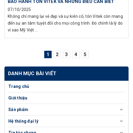
BẢO HÀNH TÔN VITEK VÀ NHỮNG ĐIỀU CẦN BIẾT
07/10/2025
Không chỉ mang lại vẻ đẹp và sự kiên cố, tôn Vitek còn mang
đến sự an tâm tuyệt đối cho mọi công trình. Đó chính là lý do
vì sao Mỹ Việt ...
1
2
3
4
5
DANH MỤC BÀI VIẾT
Trang chủ
Giới thiệu
Sản phẩm
Hệ thống đại lý
Tin tức chung