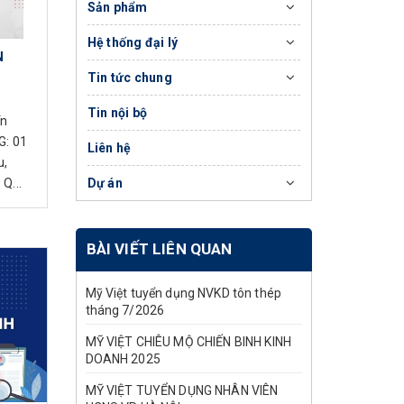
Sản phẩm
Hệ thống đại lý
N
Tin tức chung
Tin nội bộ
ển
G: 01
Liên hệ
u,
Q...
Dự án
BÀI VIẾT LIÊN QUAN
Mỹ Việt tuyển dụng NVKD tôn thép
tháng 7/2026
MỸ VIỆT CHIÊU MỘ CHIẾN BINH KINH
DOANH 2025
MỸ VIỆT TUYỂN DỤNG NHÂN VIÊN