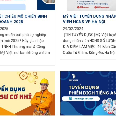
ỆT CHIÊU MỘ CHIẾN BINH
MỸ VIỆT TUYỂN DỤNG NHÂ
DOANH 2025
VIÊN HCNS VP HÀ NỘI
/2025
29/02/2024
ng muốn bứt phá sự nghiệp
️ [TIN TUYỂN DỤNG] Mỹ Việt tuy
m mới 2025? Hãy gia nhập
dụng nhân viên HCNS SỐ LƯỢN
y TNHH Thương mại & Công
ĐỊA ĐIỂM LÀM VIỆC: 46 Bích Câ
Mỹ Việt, nơi bạn không chỉ tìm
Quốc Tử Giám, Đống Đa, Hà Nội. 