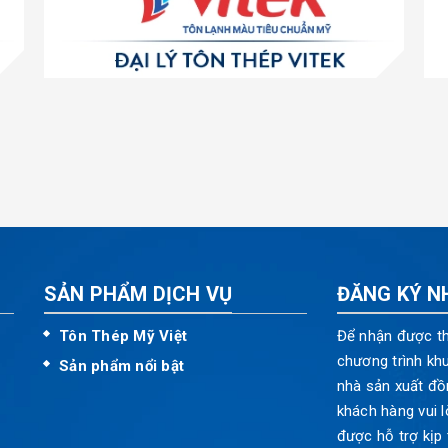
SẢN PHẨM DỊCH VỤ
ĐĂNG KÝ N
Tôn Thép Mỹ Việt
Để nhận được th
chương trình kh
Sản phẩm nổi bật
nhà sản xuất đồ
khách hàng vui l
được hỗ trợ kịp 