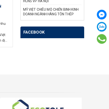
HCNS VP HÀ NỘI
N
MỸ VIỆT CHIÊU MỘ CHIẾN BINH KINH
DOANH NGÀNH HÀNG TÔN THÉP
 nhu
FACEBOOK
Việt
dị...