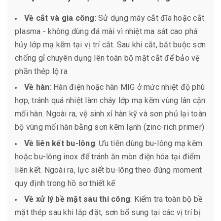
Về cắt và gia công
: Sử dụng máy cắt đĩa hoặc cắt
plasma - không dùng đá mài vì nhiệt ma sát cao phá
hủy lớp mạ kẽm tại vị trí cắt. Sau khi cắt, bắt buộc sơn
chống gỉ chuyên dụng lên toàn bộ mặt cắt để bảo vệ
phần thép lộ ra
Về hàn
: Hàn điện hoặc hàn MIG ở mức nhiệt độ phù
hợp, tránh quá nhiệt làm cháy lớp mạ kẽm vùng lân cận
mối hàn. Ngoài ra, vệ sinh xỉ hàn kỹ và sơn phủ lại toàn
bộ vùng mối hàn bằng sơn kẽm lạnh (zinc-rich primer)
Về liên kết bu-lông
: Ưu tiên dùng bu-lông mạ kẽm
hoặc bu-lông inox để tránh ăn mòn điện hóa tại điểm
liên kết. Ngoài ra, lực siết bu-lông theo đúng moment
quy định trong hồ sơ thiết kế
Về xử lý bề mặt sau thi công
: Kiểm tra toàn bộ bề
mặt thép sau khi lắp đặt, sơn bổ sung tại các vị trí bị