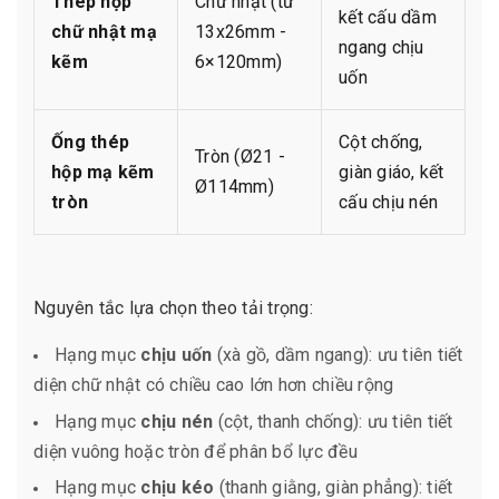
Thép hộp
Chữ nhật (từ
kết cấu dầm
chữ nhật mạ
13x26mm -
ngang chịu
kẽm
6×120mm)
uốn
Ống thép
Cột chống,
Tròn (Ø21 -
hộp mạ kẽm
giàn giáo, kết
Ø114mm)
tròn
cấu chịu nén
Nguyên tắc lựa chọn theo tải trọng:
Hạng mục
chịu uốn
(xà gồ, dầm ngang): ưu tiên tiết
diện chữ nhật có chiều cao lớn hơn chiều rộng
Hạng mục
chịu nén
(cột, thanh chống): ưu tiên tiết
diện vuông hoặc tròn để phân bổ lực đều
Hạng mục
chịu kéo
(thanh giằng, giàn phẳng): tiết