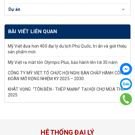
Dự án
BÀI VIẾT LIÊN QUAN
Mỹ Việt đưa hơn 400 đại lý du lịch Phú Quốc, tri ân và giới thiệu
sản phẩm mới
Mỹ Việt ra mắt tôn Olympic Plus, bảo hành lên tới 35 năm
CÔNG TY MỸ VIỆT TỔ CHỨC HỘI NGHỊ BAN CHẤP HÀNH CÔNG
ĐOÀN MỞ RỘNG NHIỆM KỲ 2025 – 2030
KHÁT VỌNG “TÔN BỀN - THÉP MẠNH” TẠI HỘI CHỢ MÙA THU
2025
HỆ THỐNG ĐẠI LÝ