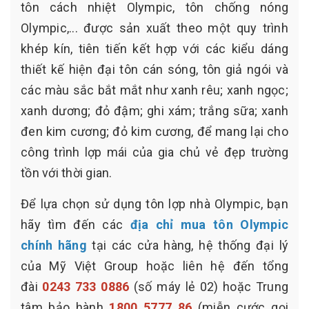
tôn cách nhiệt Olympic, tôn chống nóng
Olympic,... được sản xuất theo một quy trình
khép kín, tiên tiến kết hợp với các kiểu dáng
thiết kế hiện đại tôn cán sóng, tôn giả ngói và
các màu sắc bắt mắt như xanh rêu; xanh ngọc;
xanh dương; đỏ đậm; ghi xám; trắng sữa; xanh
đen kim cương; đỏ kim cương, để mang lại cho
công trình lợp mái của gia chủ vẻ đẹp trường
tồn với thời gian.
Để lựa chọn sử dụng tôn lợp nhà Olympic, bạn
hãy tìm đến các
địa chỉ mua tôn Olympic
chính hãng
tại các cửa hàng, hệ thống đại lý
của Mỹ Việt Group hoặc liên hệ đến tổng
đài
0243 733 0886
(số máy lẻ 02) hoặc Trung
tâm bảo hành
1800 5777 86
(miễn cước gọi