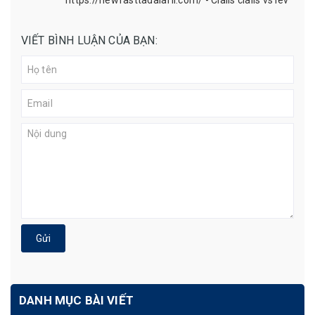
https://newfasttadalafil.com/ - Cialis cialis vs lev
VIẾT BÌNH LUẬN CỦA BẠN:
Gửi
DANH MỤC BÀI VIẾT