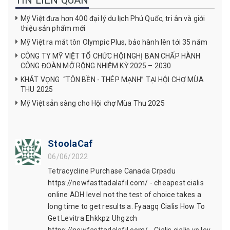
TIN LIÊN QUAN
Mỹ Việt đưa hơn 400 đại lý du lịch Phú Quốc, tri ân và giới
thiệu sản phẩm mới
Mỹ Việt ra mắt tôn Olympic Plus, bảo hành lên tới 35 năm
CÔNG TY MỸ VIỆT TỔ CHỨC HỘI NGHỊ BAN CHẤP HÀNH
CÔNG ĐOÀN MỞ RỘNG NHIỆM KỲ 2025 – 2030
KHÁT VỌNG “TÔN BỀN - THÉP MẠNH” TẠI HỘI CHỢ MÙA
THU 2025
Mỹ Việt sẵn sàng cho Hội chợ Mùa Thu 2025
StoolaCaf
06/06/2022
Tetracycline Purchase Canada Crpsdu
https://newfasttadalafil.com/ - cheapest cialis
online ADH level not the test of choice takes a
long time to get results a. Fyaagq Cialis How To
Get Levitra Ehkkpz Uhgzch