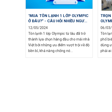
"MUA TÔN LẠNH 1 LỚP OLYMPIC
TRỌN 
Ở ĐÂU?” - CÂU HỎI NHIỀU NGƯỜI
OLYMP
QUAN TÂM
12/05/2024
06/03
Tôn lạnh 1 lớp Olympic từ lâu đã trở
Tôn lạ
thành lựa chọn hàng đầu cho mái nhà
phổ bi
Việt bởi những ưu điểm vượt trội về độ
dùng ư
bền bỉ, khả năng chống nó...
phải ai