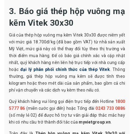
3. Báo giá thép hộp vuông mạ
kẽm Vitek 30x30
Giá của thép hộp vuông mạ kẽm Vitek 30x30 được niêm yết
với mức giá 18.700đ/kg (đã bao gồm VAT) từ nhà sản xuất
Mỹ Việt, mức giá này có thể thay đổi tùy theo thị trường và
thời điểm mua hàng. Để có báo giá chính xác và cập nhật
nhất, quý khách hàng nên liên hệ trực tiếp với nhà cung cấp
hoặc
đại lý phân phối chính thức của thép Vitek
. Thông
thường, giá thép hộp vuông mạ kẽm sẽ được tính theo
kilogram hoặc theo mét dài của sản phẩm, bao gồm cả chi
phí vận chuyển và các dịch vụ kèm theo nếu có.
Quý khách hàng vui lòng gọi điện trực tiếp đến Hotline
1800
5777 86
(miễn cước gọi đến) hoặc Tổng đài
0243 733 0886
(số máy lẻ 02) để được hỗ trợ tư vấn giải đáp thắc mắc hay
khi có nhu cầu trở thành đối tác của
myvietgroup.vn
.
Trên đây là
Thép hộp vuông mạ kẽm Vitek 30x30 với