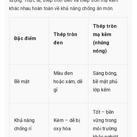
lượng. Thực tế, thép tròn đen và thép tròn mạ kẽm
khác nhau hoàn toàn về khả năng chống ăn mòn.
Thép tròn
Thép tròn
mạ kẽm
Đặc điểm
đen
(nhúng
nóng)
Màu đen
Sáng bóng,
Bề mặt
hoặc xám, dễ
bề mặt phủ
gỉ
lớp kẽm
Tốt – bền
Khả năng
Kém – dễ bị
vững trong
chống rỉ
oxy hóa
môi trường
khắc nghiệt