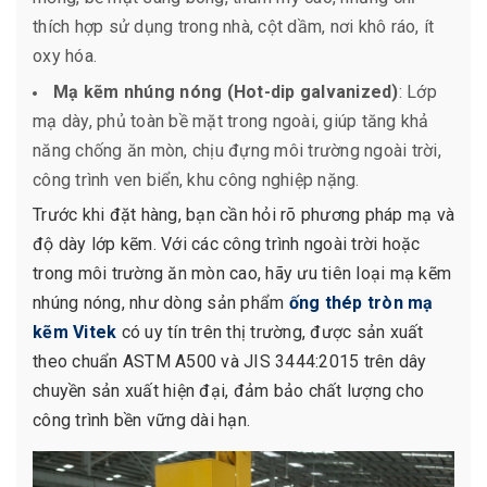
thích hợp sử dụng trong nhà, cột dầm, nơi khô ráo, ít
oxy hóa.
Mạ kẽm nhúng nóng (Hot-dip galvanized)
: Lớp
mạ dày, phủ toàn bề mặt trong ngoài, giúp tăng khả
năng chống ăn mòn, chịu đựng môi trường ngoài trời,
công trình ven biển, khu công nghiệp nặng.
Trước khi đặt hàng, bạn cần hỏi rõ phương pháp mạ và
độ dày lớp kẽm. Với các công trình ngoài trời hoặc
trong môi trường ăn mòn cao, hãy ưu tiên loại mạ kẽm
nhúng nóng, như dòng sản phẩm
ống thép tròn mạ
kẽm Vitek
có uy tín trên thị trường, được sản xuất
theo chuẩn ASTM A500 và JIS 3444:2015 trên dây
chuyền sản xuất hiện đại, đảm bảo chất lượng cho
công trình bền vững dài hạn.