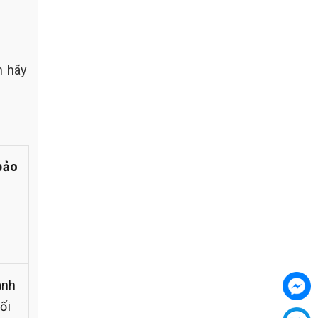
n hãy
bảo
ành
ối