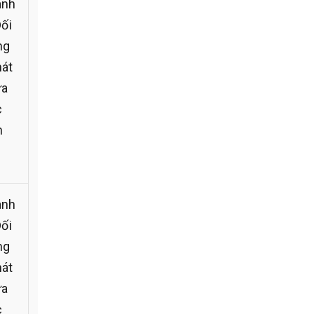
ành
Đối
ng
hát
ứa
c
n
ành
Đối
ng
hát
ứa
c