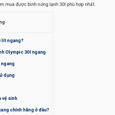
tìm mua được bình nóng lạnh 30l phù hợp nhất.
ng
 lít ngang?
ạnh Olympic 30l ngang
t ngang
 sử dụng
 vệ sinh
gang chính hãng ở đâu?