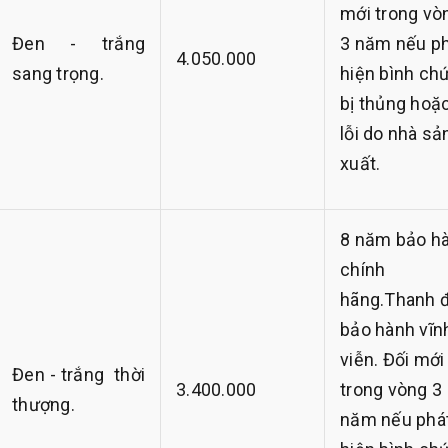
mới trong vò
Đen - trắng
3 năm nếu p
4.050.000
sang trọng.
hiện bình ch
bị thủng hoặ
lỗi do nhà sả
xuất.
8 năm bảo h
chính
hãng.Thanh 
bảo hành vĩn
viễn. Đối mới
Đen - trắng thời
3.400.000
trong vòng 3
thượng.
năm nếu phá