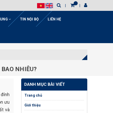
HUNG
TIN NỘI BỘ
LIÊN HỆ
 BAO NHIÊU?
DANH MỤC BÀI VIẾT
 đính
Trang chủ
ọn ưu
Giới thiệu
ất và