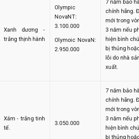
7 năm bảo h
Olympic
chính hãng. 
NovaNT:
mới trong vò
3.100.000
Xanh dương -
3 năm nếu p
trắng thịnh hành
hiện bình ch
Olymoic NovaN:
bị thủng hoặ
2.950.000
lỗi do nhà sả
xuất.
7 năm bảo h
chính hãng. 
mới trong vò
Xám - trắng tinh
3 năm nếu p
3.050.000
tế.
hiện bình ch
bị thủng hoặ