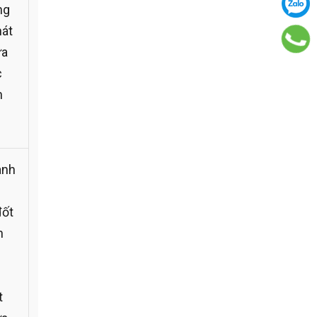
ng
hát
ứa
c
n
ành
đốt
h
t