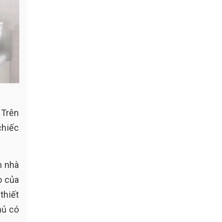
 Trên
chiếc
m nhà
o của
thiết
hủ có