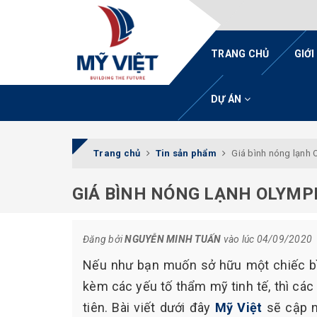
TRANG CHỦ
GIỚI
DỰ ÁN
Trang chủ
Tin sản phẩm
Giá bình nóng lạnh O
GIÁ BÌNH NÓNG LẠNH OLYMPI
Đăng bởi
NGUYỄN MINH TUẤN
vào lúc 04/09/2020
Nếu như bạn muốn sở hữu một chiếc bì
kèm các yếu tố thẩm mỹ tinh tế, thì cá
tiên. Bài viết dưới đây
Mỹ Việt
sẽ cập 