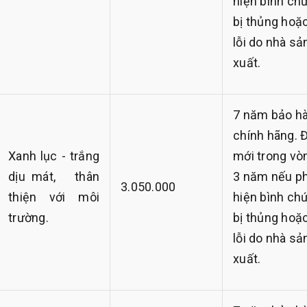
hiện bình ch
bị thủng hoặ
lỗi do nhà sả
xuất.
7 năm bảo h
chính hãng. 
Xanh lục - trắng
mới trong vò
dịu mát, thân
3 năm nếu p
3.050.000
thiện với môi
hiện bình ch
trường.
bị thủng hoặ
lỗi do nhà sả
xuất.