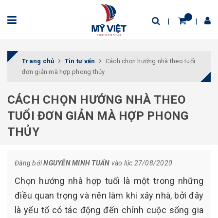
Trang chủ
Tin tư vấn
Cách chọn hướng nhà theo tuổi
đơn giản mà hợp phong thủy
CÁCH CHỌN HƯỚNG NHÀ THEO
TUỔI ĐƠN GIẢN MÀ HỢP PHONG
THỦY
Đăng bởi
NGUYỄN MINH TUẤN
vào lúc 27/08/2020
Chọn hướng nhà hợp tuổi là một trong những
điều quan trọng và nên làm khi xây nhà, bởi đây
là yếu tố có tác động đến chính cuộc sống gia