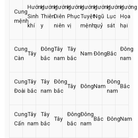
Hướng
Hướng
Hướng
Hướng
Hướng
Hướng
Hướng
Hướng
Cung
Sinh
Thiên
Diên
Phục
Tuyệt
Ngũ
Lục
Họa
mệnh
khí
y
niên
vị
mệnh
quỷ
sát
hại
Cung
Đông
Tây
Tây
Đông
Tây
Nam
Đông
Bắc
Càn
bắc
nam
bắc
nam
Cung
Tây
Tây
Đông
Đông
Tây
Đông
Nam
Bắc
Đoài
bắc
nam
bắc
nam
Cung
Tây
Tây
Đông
Đông
Tây
Bắc
Đông
Nam
Cấn
nam
bắc
bắc
nam