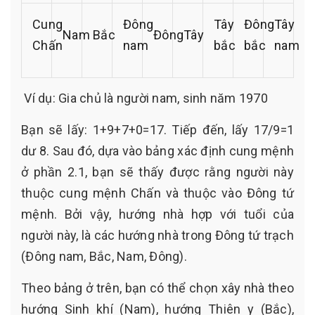
Cung
Đông
Tây
Đông
Tây
Nam
Bắc
Đông
Tây
Chấn
nam
bắc
bắc
nam
Ví dụ: Gia chủ là người nam, sinh năm 1970
Bạn sẽ lấy: 1+9+7+0=17. Tiếp đến, lấy 17/9=1
dư 8. Sau đó, dựa vào bảng xác định cung mệnh
ở phần 2.1, bạn sẽ thấy được rằng người này
thuộc cung mệnh Chấn và thuộc vào Đông tứ
mệnh. Bởi vậy, hướng nhà hợp với tuổi của
người này, là các hướng nhà trong Đông tứ trạch
(Đông nam, Bắc, Nam, Đông).
Theo bảng ở trên, bạn có thể chọn xây nhà theo
hướng Sinh khí (Nam), hướng Thiên y (Bắc),