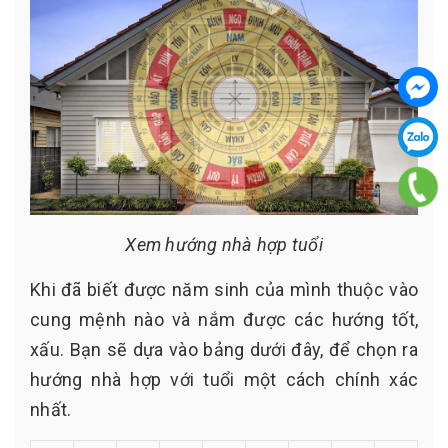
Xem hướng nhà hợp tuổi
Khi đã biết được năm sinh của mình thuộc vào
cung mệnh nào và nắm được các hướng tốt,
xấu. Bạn sẽ dựa vào bảng dưới đây, để chọn ra
hướng nhà hợp với tuổi một cách chính xác
nhất.