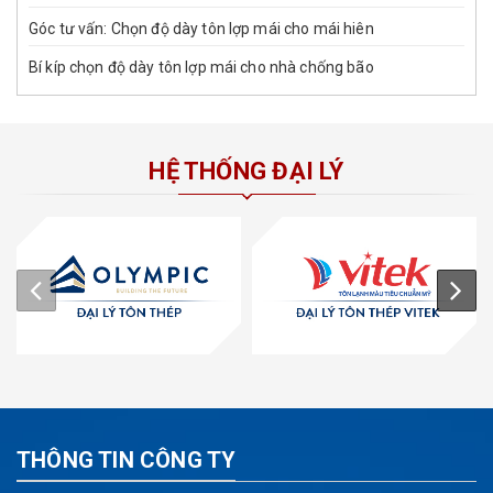
Góc tư vấn: Chọn độ dày tôn lợp mái cho mái hiên
Bí kíp chọn độ dày tôn lợp mái cho nhà chống bão
HỆ THỐNG ĐẠI LÝ
THÔNG TIN CÔNG TY