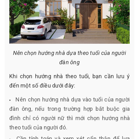
Nên chọn hướng nhà dựa theo tuổi của người
đàn ông
Khi chọn hướng nhà theo tuổi, bạn cần lưu ý
đến một số điều dưới đây:
Nên chọn hướng nhà dựa vào tuổi của người
đàn ông, nếu trong trường hợp bắt buộc gia
đình chỉ có người nữ thì mới chọn hướng nhà
theo tuổi của người đó.
Cần tính toán và xem xét cẩn thận để lựa