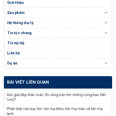
Giới thiệu
Sản phẩm
Hệ thống đại lý
Tin tức chung
Tin nội bộ
Liên hệ
Dự án
BÀI VIẾT LIÊN QUAN
Góc giải đáp thắc mắc: thi công bắn tôn chống nóng bao tiền
1m2?
Phân biệt các loại tôn: tôn mạ kẽm, tôn mạ màu và tôn mạ
lạnh