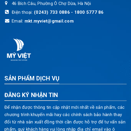
46 Bích Câu, Phường Ô Chợ Dừa, Hà Nội
Điện thoại:
(0243) 733 0886 - 1800 5777 86
Email:
mkt.myviet@gmail.com
SẢN PHẨM DỊCH VỤ
ĐĂNG KÝ NHẬN TIN
Để nhận được thông tin cập nhật mới nhất về sản phẩm, các
chương trình khuyến mãi hay các chính sách bảo hành thay
đổi từ nhà sản xuất đồng thời cần được hỗ trợ để tư vấn sản
phẩm, quý khách hàng vui lòng nhập địa chỉ email vào ô