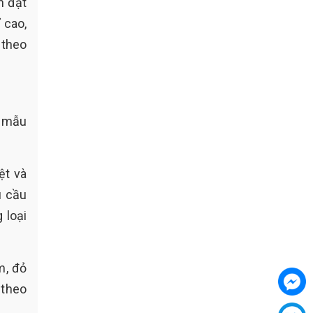
n đạt
 cao,
 theo
ề mẫu
ệt và
u cầu
 loại
m, đỏ
 theo