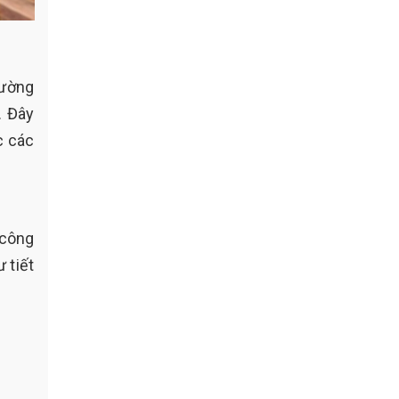
rường
. Đây
c các
 công
 tiết