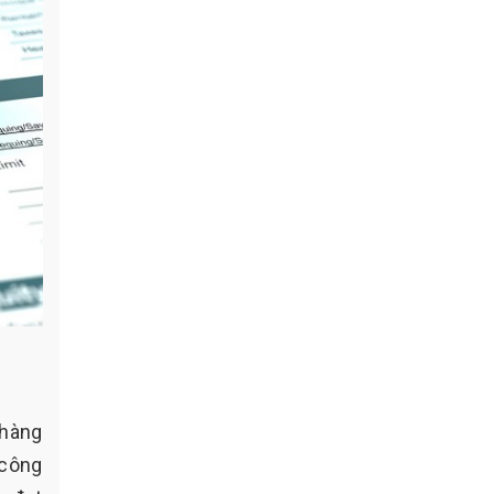
 hàng
 công