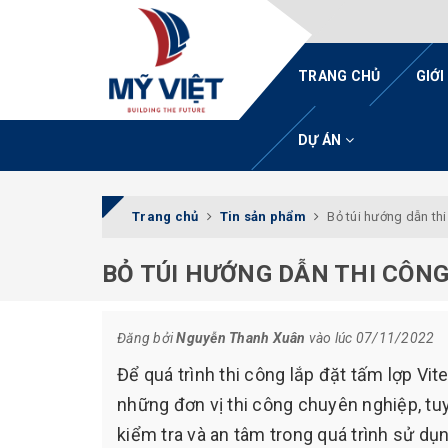
TRANG CHỦ
GIỚI
DỰ ÁN
Trang chủ
Tin sản phẩm
Bỏ túi hướng dẫn thi
BỎ TÚI HƯỚNG DẪN THI CÔNG
Đăng bởi
Nguyễn Thanh Xuân
vào lúc 07/11/2022
Để quá trình thi công lắp đặt tấm lợp Vit
những đơn vị thi công chuyên nghiệp, tuy
kiểm tra và an tâm trong quá trình sử d