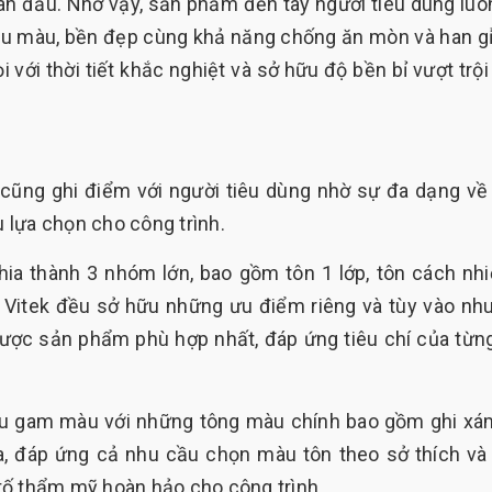
ban đầu. Nhờ vậy, sản phẩm đến tay người tiêu dùng luô
đều màu, bền đẹp cùng khả năng chống ăn mòn và han gỉ
ới thời tiết khắc nghiệt và sở hữu độ bền bỉ vượt trội
ek cũng ghi điểm với người tiêu dùng nhờ sự đa dạng v
 lựa chọn cho công trình.
hia thành 3 nhóm lớn, bao gồm tôn 1 lớp, tôn cách nhi
 Vitek đều sở hữu những ưu điểm riêng và tùy vào nh
ược sản phẩm phù hợp nhất, đáp ứng tiêu chí của từng
ều gam màu với những tông màu chính bao gồm ghi xá
a, đáp ứng cả nhu cầu chọn màu tôn theo sở thích và
tố thẩm mỹ hoàn hảo cho công trình.