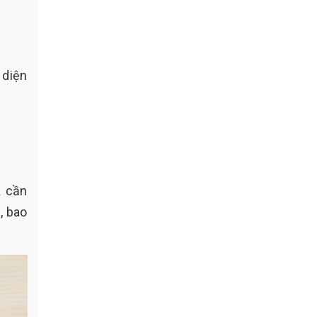
 diện
k cần
, bao