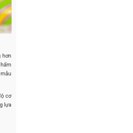
g hơn
 phẩm
h mẫu
độ cơ
g lựa