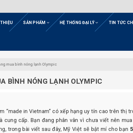
 THIỆU
SẢN PHẨM
HỆ THỐNG ĐẠI LÝ
TIN TỨC C
vàng mua bình nóng lạnh Olympic
UA BÌNH NÓNG LẠNH OLYMPIC
m “made in Vietnam” có xếp hạng uy tín cao trên thị t
và cung cấp. Bạn đang phân vân vì chưa viết nên mua
ng, trong bài viết sau đây, Mỹ Việt sẽ bật mí cho bạn
5