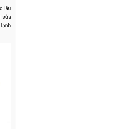
c lâu
ì sửa
 lạnh