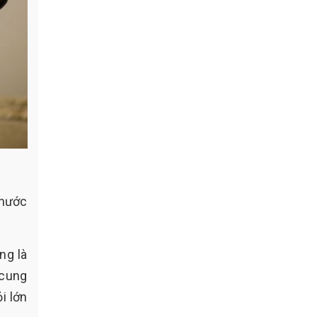
 nước
ng là
 cung
i lớn