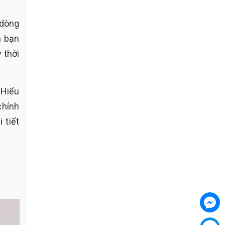
 dòng
h bạn
 thời
 Hiểu
chính
 tiết