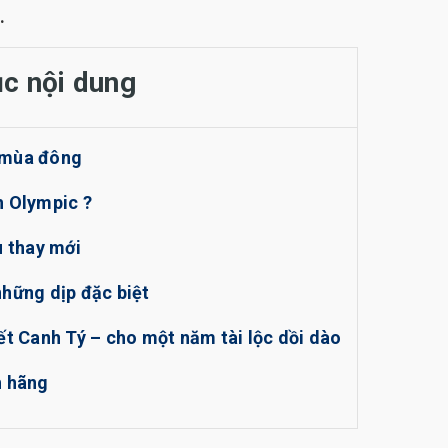
.
c nội dung
 mùa đông
h Olympic ?
u thay mới
những dịp đặc biệt
ết Canh Tý – cho một năm tài lộc dồi dào
h hãng