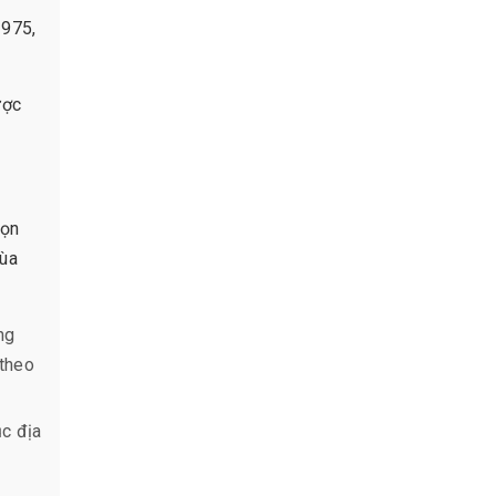
1975,
ược
họn
mùa
ng
 theo
ục địa