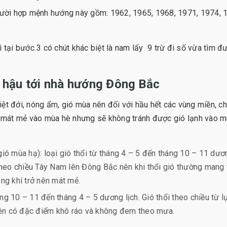
người hợp mệnh hướng này gồm: 1962, 1965, 1968, 1971, 1974, 
 tại bước 3 có chút khác biệt là nam lấy 9 trừ đi số vừa tìm đ
 hậu tới nhà hướng Đông Bắc
nhiệt đới, nóng ẩm, gió mùa nên đối với hầu hết các vùng miền, c
 mát mẻ vào mùa hè nhưng sẽ không tránh được gió lạnh vào 
ió mùa hạ): loại gió thổi từ tháng 4 – 5 đến tháng 10 – 11 dươ
 theo chiều Tây Nam lên Đông Bắc nên khi thổi gió thường mang
ng khí trở nên mát mẻ.
ng 10 – 11 đến tháng 4 – 5 dương lịch. Gió thổi theo chiều từ l
ên có đặc điểm khô ráo và không đem theo mưa.