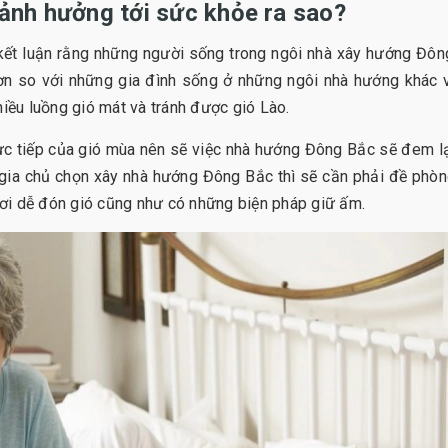
ảnh hưởng tới sức khỏe ra sao?
hể kết luận rằng những người sống trong ngôi nhà xây hướng Đô
ơn so với những gia đình sống ở những ngôi nhà hướng khác v
ều luồng gió mát và tránh được gió Lào.
ực tiếp của gió mùa nên sẽ việc nhà hướng Đông Bắc sẽ đem l
u gia chủ chọn xây nhà hướng Đông Bắc thì sẽ cần phải đề phò
 nơi dễ đón gió cũng như có những biện pháp giữ ấm.