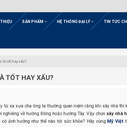
 THIỆU
SẢN PHẨM
HỆ THỐNG ĐẠI LÝ
TIN TỨC C
 là tốt hay xấu?
À TỐT HAY XẤU?
ậy từ xa xưa cha ông ta thường quan niệm rằng khi xây nhà thì
ơi nghiêng về hướng Đông hoặc hướng Tây. Vậy chọn
xây nhà 
có ảnh hưởng như thế nào tới sức khỏe? Hãy cùng
Mỹ Việt
t