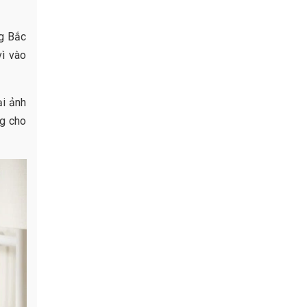
ng Bắc
ì vào
ại ảnh
ng cho