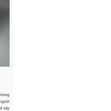
 phong
 người
để xây