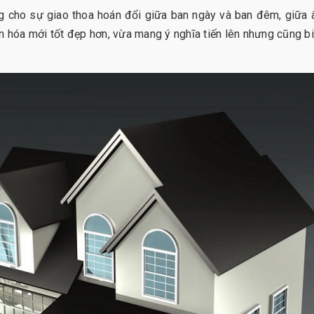
 cho sự giao thoa hoán đổi giữa ban ngày và ban đêm, giữa 
n hóa mới tốt đẹp hơn, vừa mang ý nghĩa tiến lên nhưng cũng bi