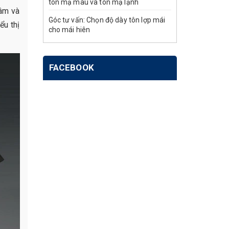
tôn mạ màu và tôn mạ lạnh
âm và
Góc tư vấn: Chọn độ dày tôn lợp mái
ểu thị
cho mái hiên
FACEBOOK