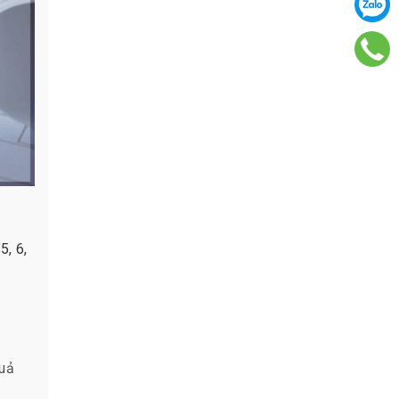
5, 6,
quả