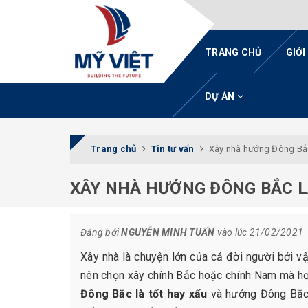
TRANG CHỦ
GIỚI
DỰ ÁN
Trang chủ
Tin tư vấn
Xây nhà hướng Đông Bắc
XÂY NHÀ HƯỚNG ĐÔNG BẮC L
Đăng bởi
NGUYỄN MINH TUẤN
vào lúc 21/02/2021
Xây nhà là chuyện lớn của cả đời người bởi v
nên chọn xây chính Bắc hoặc chính Nam mà h
Đông Bắc là tốt hay xấu
và hướng Đông Bắc 