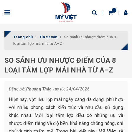
Trang chủ
Tin tư vấn
So sánh ưu nhược điểm của 8
loại tấm lợp mái nhà từ A–Z
SO SÁNH ƯU NHƯỢC ĐIỂM CỦA 8
LOẠI TẤM LỢP MÁI NHÀ TỪ A–Z
Đăng bởi
Phương Thảo
vào lúc 24/04/2026
Hiện nay, vật liệu lợp mái ngày càng đa dạng, phù hợp
với nhiều phong cách kiến trúc và nhu cầu sử dụng
khác nhau. Mỗi loại tấm lợp đều có những ưu và
nhược điểm riêng về độ bền, khả năng chống nóng, chi
phí và tính thẩm mỹ. Trong bài viết này,
Mỹ Việt
sẽ