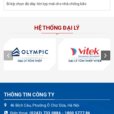
Bí kíp chọn độ dày tôn lợp mái cho nhà chống bão
HỆ THỐNG ĐẠI LÝ
THÔNG TIN CÔNG TY
46 Bích Câu, Phường Ô Chợ Dừa, Hà Nội
Điện thoại:
(0243) 733 0886 - 1800 5777 86