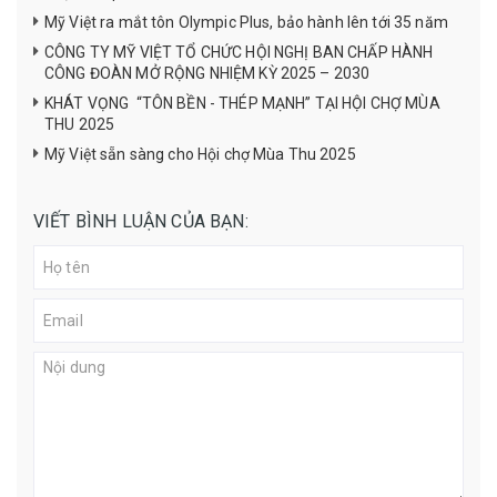
Mỹ Việt ra mắt tôn Olympic Plus, bảo hành lên tới 35 năm
CÔNG TY MỸ VIỆT TỔ CHỨC HỘI NGHỊ BAN CHẤP HÀNH
CÔNG ĐOÀN MỞ RỘNG NHIỆM KỲ 2025 – 2030
KHÁT VỌNG “TÔN BỀN - THÉP MẠNH” TẠI HỘI CHỢ MÙA
THU 2025
Mỹ Việt sẵn sàng cho Hội chợ Mùa Thu 2025
VIẾT BÌNH LUẬN CỦA BẠN: