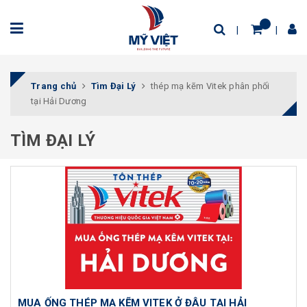
Trang chủ
Tìm Đại Lý
thép mạ kẽm Vitek phân phối
tại Hải Dương
TÌM ĐẠI LÝ
MUA ỐNG THÉP MẠ KẼM VITEK Ở ĐÂU TẠI HẢI