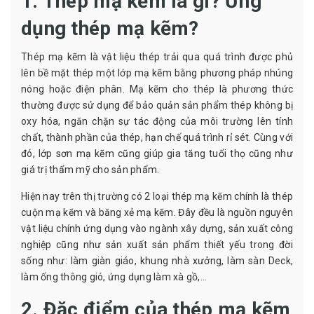
1. Thép mạ kẽm là gì? Ứng
dụng thép mạ kẽm?
Thép mạ kẽm là vật liệu thép trải qua quá trình được phủ
lên bề mặt thép một lớp mạ kẽm bằng phương pháp nhúng
nóng hoặc điện phân. Mạ kẽm cho thép là phương thức
thường được sử dụng để bảo quản sản phẩm thép không bị
oxy hóa, ngăn chặn sự tác động của môi trường lên tính
chất, thành phần của thép, hạn chế quá trình rỉ sét. Cùng với
đó, lớp sơn mạ kẽm cũng giúp gia tăng tuổi thọ cũng như
giá trị thẩm mỹ cho sản phẩm.
Hiện nay trên thị trường có 2 loại thép mạ kẽm chính là thép
cuộn mạ kẽm và băng xẻ mạ kẽm. Đây đều là nguồn nguyên
vật liệu chính ứng dụng vào ngành xây dựng, sản xuất công
nghiệp cũng như sản xuất sản phẩm thiết yếu trong đời
sống như: làm giàn giáo, khung nhà xưởng, làm sàn Deck,
làm ống thông gió, ứng dụng làm xà gồ,...
2. Đặc điểm của thép mạ kẽm