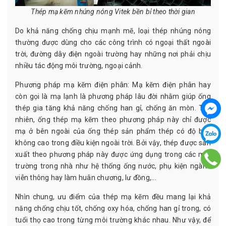
Thép mạ kẽm nhúng nóng Vitek bền bỉ theo thời gian
Do khả năng chống chịu mạnh mẽ, loại thép nhúng nóng
thường được dùng cho các công trình có ngoại thất ngoài
trời, đường dây điện ngoài trường hay những nơi phải chịu
nhiều tác động môi trường, ngoại cảnh.
Phương pháp mạ kẽm điện phân: Mạ kẽm điện phân hay
còn gọi là mạ lạnh là phương pháp lâu đời nhằm giúp ống
thép gia tăng khả năng chống han gỉ, chống ăn mòn. Tuy
nhiên, ống thép mạ kẽm theo phương pháp này chỉ được
mạ ở bên ngoài của ống thép sản phẩm thép có độ bền
không cao trong điều kiện ngoài trời. Bởi vậy, thép được sản
xuất theo phương pháp này được ứng dụng trong các môi
trường trong nhà như hệ thống ống nước, phụ kiện ngành
viễn thông hay làm huân chương, lư đồng,...
Nhìn chung, ưu điểm của thép mạ kẽm đều mang lại khả
năng chống chịu tốt, chống oxy hóa, chống han gỉ trong, có
tuổi thọ cao trong từng môi trường khác nhau. Như vậy, để