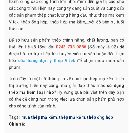
hành cùng các công trình lớn nhỏ, đem đến giá trị cao cho
các công trình. Hiện nay, công ty đang sản xuất và cung cấp
các sản phẩm thép chất lượng hàng đầu như: thép mạ kẽm
Vitek, thép ống hộp, thép hộp mạ kẽm,...với độ bền bỉ, tuổi
thọ cao.
Để sở hữu sản phẩm thép chính hãng, chất lượng, bạn có
thể liên hệ số tổng đài
0243 733 0886
(Số máy lẻ 02) để
được hỗ trợ trực tiếp từ chuyên viên tư vấn hoặc đến trực
tiếp
cửa hàng đại lý thép Vitek
để chọn mua mua sản
phẩm.
Trên đây là một số thông tin về các loại thép mạ kẽm trên
thị trường hiện nay cũng như giải đáp thắc mắc
sử dụng
thép mạ kẽm loại nào
? Hy vọng qua bài viết trên đây bạn
có thể dễ dàng hơn trong việc lựa chọn sản phẩm phù hợp
cho công trình của mình.
Tags :
mua thép mạ kẽm
,
thép mạ kẽm
,
thép ống hộp
Chia sẻ: