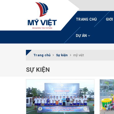
TRANG CHỦ
GIỚI
DỰ ÁN
Trang chủ
Sự kiện
mỹ việt
SỰ KIỆN