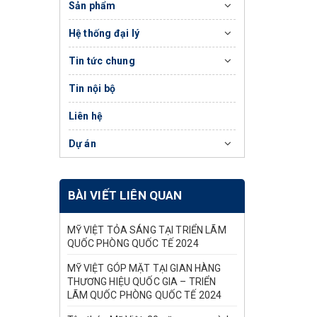
Sản phẩm
Hệ thống đại lý
Tin tức chung
Tin nội bộ
Liên hệ
Dự án
BÀI VIẾT LIÊN QUAN
MỸ VIỆT TỎA SÁNG TẠI TRIỂN LÃM
QUỐC PHÒNG QUỐC TẾ 2024
MỸ VIỆT GÓP MẶT TẠI GIAN HÀNG
THƯƠNG HIỆU QUỐC GIA – TRIỂN
LÃM QUỐC PHÒNG QUỐC TẾ 2024