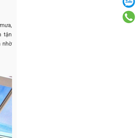
 mưa,
n tận
n nhờ