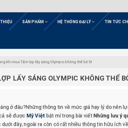
 THIỆU
SẢN PHẨM
HỆ THỐNG ĐẠI LÝ
TIN TỨC C
ọng khi mua Tấm lợp lấy sáng Olympic không thể bỏ lỡ
LỢP LẤY SÁNG OLYMPIC KHÔNG THỂ B
sáng ở đâu?Những thông tin về mức giá hay lý do nên lự
t cả sẽ được
Mỹ Việt
bật mí trong bài viết
Những lưu ý q
c
dưới đây, ngoài ra còn có rất nhiều thông tin hữu ích v