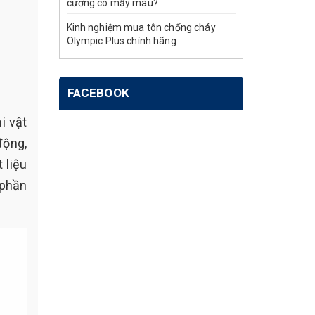
cương có mấy màu?
Kinh nghiệm mua tôn chống cháy
Olympic Plus chính hãng
FACEBOOK
i vật
động,
 liệu
 phần