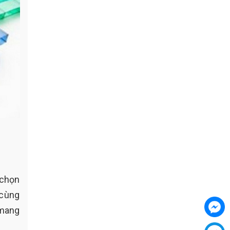
 chọn
 cùng
 mang