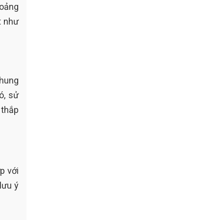
hoảng
t như
khung
ó, sử
 thắp
p với
lưu ý