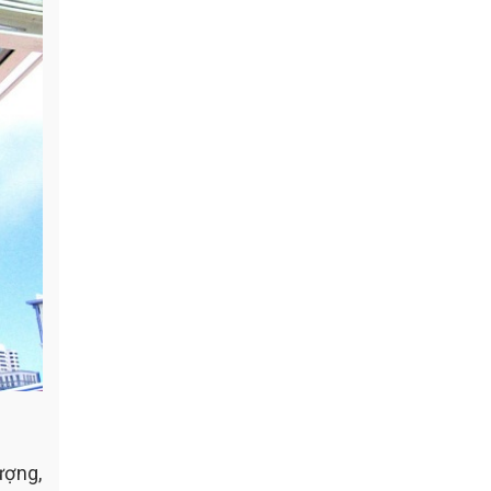
ượng,