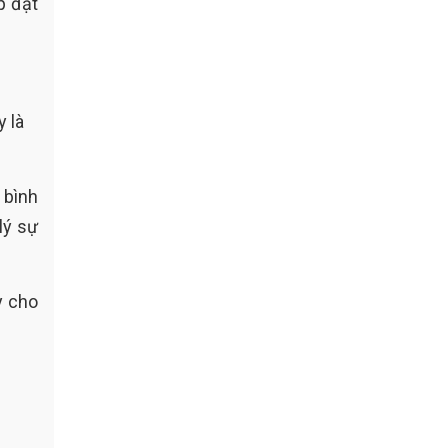
p đặt
 là
 bình
lý sự
y cho