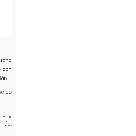
Tương
ỏ gọn
lớn.
ặc có
không
 núc,