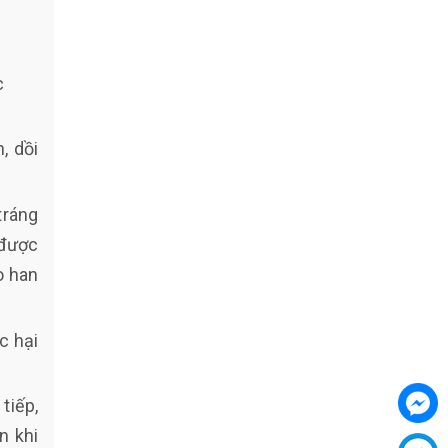
c
, dồi
tráng
 được
o han
c hại
tiếp,
n khi