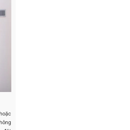
 hoặc
không