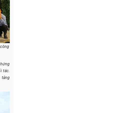
a công
chứng
i tác.
n tảng