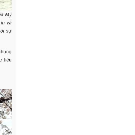
ủa Mỹ
hìn và
với sự
 những
c tiêu