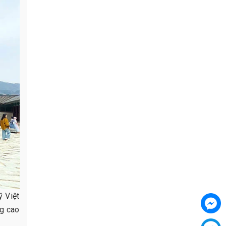
 Việt
ng cao