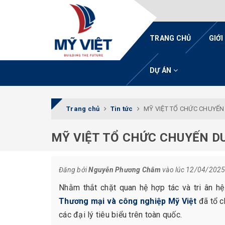
TRANG CHỦ
GIỚI
DỰ ÁN
Trang chủ
Tin tức
MỸ VIỆT TỔ CHỨC CHUYẾN 
MỸ VIỆT TỔ CHỨC CHUYẾN DU 
Đăng bởi
Nguyễn Phương Châm
vào lúc 12/04/202
Nhằm thắt chặt quan hệ hợp tác và tri ân h
Thương mại và công nghiệp Mỹ Việt
đã tổ c
các đại lý tiêu biểu trên toàn quốc.