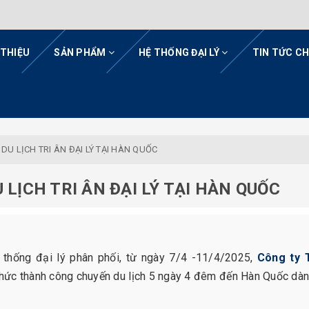
 THIỆU
SẢN PHẨM
HỆ THỐNG ĐẠI LÝ
TIN TỨC C
DU LỊCH TRI ÂN ĐẠI LÝ TẠI HÀN QUỐC
LỊCH TRI ÂN ĐẠI LÝ TẠI HÀN QUỐC
5
ệ thống đại lý phân phối, từ ngày 7/4 -11/4/2025,
Công ty
hức thành công chuyến du lịch 5 ngày 4 đêm đến Hàn Quốc dà