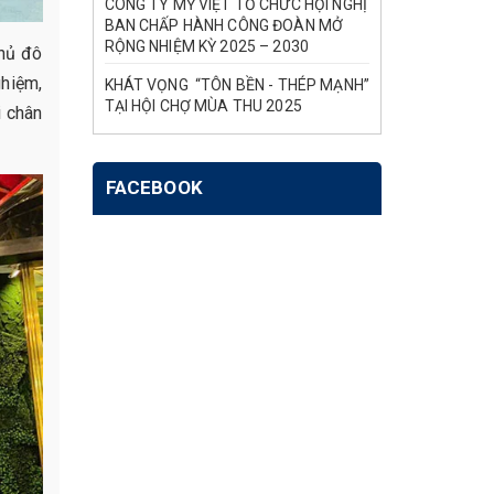
CÔNG TY MỸ VIỆT TỔ CHỨC HỘI NGHỊ
BAN CHẤP HÀNH CÔNG ĐOÀN MỞ
RỘNG NHIỆM KỲ 2025 – 2030
thủ đô
ghiệm,
KHÁT VỌNG “TÔN BỀN - THÉP MẠNH”
TẠI HỘI CHỢ MÙA THU 2025
i chân
FACEBOOK