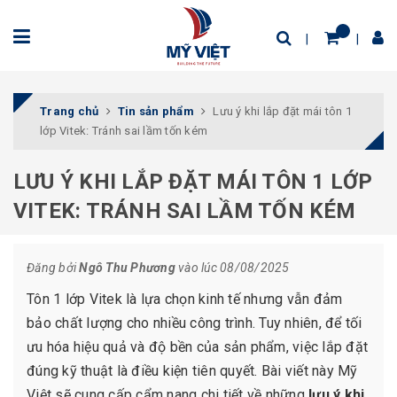
Trang chủ
Tin sản phẩm
Lưu ý khi lắp đặt mái tôn 1
lớp Vitek: Tránh sai lầm tốn kém
LƯU Ý KHI LẮP ĐẶT MÁI TÔN 1 LỚP
VITEK: TRÁNH SAI LẦM TỐN KÉM
Đăng bởi
Ngô Thu Phương
vào lúc 08/08/2025
Tôn 1 lớp Vitek là lựa chọn kinh tế nhưng vẫn đảm
bảo chất lượng cho nhiều công trình. Tuy nhiên, để tối
ưu hóa hiệu quả và độ bền của sản phẩm, việc lắp đặt
đúng kỹ thuật là điều kiện tiên quyết. Bài viết này Mỹ
Việt sẽ cung cấp cẩm nang chi tiết về những
lưu ý khi