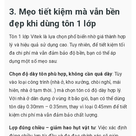
3. Mẹo tiết kiệm mà vẫn bền
đẹp khi dùng tôn 1 lớp
Tôn 1 lớp Vitek là lựa chọn phổ biến nhờ giá thành hợp
lý và hiệu quả sử dụng cao. Tuy nhiên, để tiết kiệm tối
đa chi phí mà vẫn đảm bảo độ bền, bạn có thể áp
dụng một số mẹo sau:
Chọn độ dày tôn phù hợp, không cần quá dày
: Tùy
vào loại công trình (nhà ở, kho xưởng, chòi nghỉ, mái
hiên, nhà ở tạm thời...) mà chọn tôn có độ dày hợp lý.
Với nhà ở dân dụng ở vùng ít bão gió, bạn có thể dùng
tôn dày 0.30mm – 0.35mm, thay vì loại 0.45mm để tiết
kiệm chi phí mà vẫn đảm bảo chất lượng.
Lợp đúng chiều – giảm hao hụt vật tư
: Việc xác định
đúng chiều lợp từ đầu và đo đạc chính xác sẽ giúp