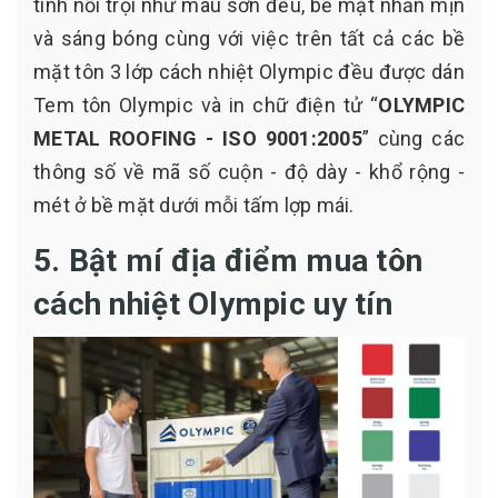
tính nổi trội như màu sơn đều, bề mặt nhẵn mịn
và sáng bóng cùng với việc trên tất cả các bề
mặt tôn 3 lớp cách nhiệt Olympic đều được dán
Tem tôn Olympic và in chữ điện tử “
OLYMPIC
METAL ROOFING - ISO 9001:2005
” cùng các
thông số về mã số cuộn - độ dày - khổ rộng -
mét ở bề mặt dưới mỗi tấm lợp mái.
5. Bật mí địa điểm mua tôn
cách nhiệt Olympic uy tín