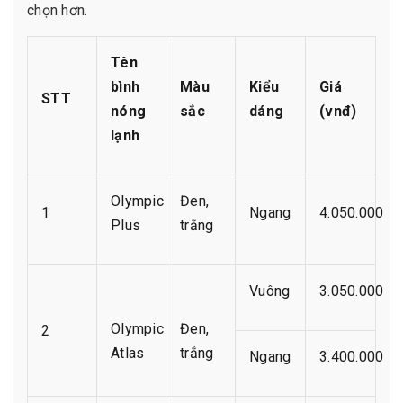
chọn hơn.
Tên
bình
Màu
Kiểu
Giá
STT
nóng
sắc
dáng
(vnđ)
lạnh
Olympic
Đen,
1
Ngang
4.050.000
Plus
trắng
Vuông
3.050.000
Olympic
Đen,
2
Atlas
trắng
Ngang
3.400.000