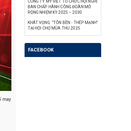
CÔNG TY MỸ VIỆT TỔ CHỨC HỘI NGHỊ
BAN CHẤP HÀNH CÔNG ĐOÀN MỞ
RỘNG NHIỆM KỲ 2025 – 2030
KHÁT VỌNG “TÔN BỀN - THÉP MẠNH”
TẠI HỘI CHỢ MÙA THU 2025
FACEBOOK
ố may