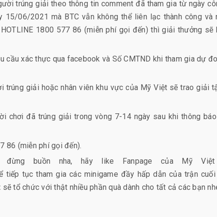
gười trúng giải theo thông tin comment đã tham gia từ ngày c
gày 15/06/2021 mà BTC vẫn không thể liên lạc thành công và 
 HOTLINE 1800 577 86 (miễn phí gọi đến) thì giải thưởng sẽ 
yêu cầu xác thực qua facebook và Số CMTND khi tham gia dự đ
 trúng giải hoặc nhân viên khu vực của Mỹ Việt sẽ trao giải t
ười chơi đã trúng giải trong vòng 7-14 ngày sau khi thông bá
 86 (miễn phí gọi đến).
g đừng buồn nha, hãy like Fanpage của Mỹ Việt
 tiếp tục tham gia các minigame đầy hấp dẫn của trận cuối
t
sẽ tổ chức với thật nhiều phần quà dành cho tất cả các bạn nh