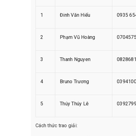
1
Đinh Văn Hiếu
0935 65
2
Phạm Vũ Hoàng
0704575
3
Thanh Nguyen
0828681
4
Bruno Trương
0394100
5
Thúy Thúy Lê
0392799
Cách thức trao giải: