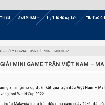
 THIỆU
SẢN PHẨM
HỆ THỐNG ĐẠI LÝ
TIN TỨC C
G GIẢI MINI GAME TRẬN VIỆT NAM – MALAYSIA
GIẢI MINI GAME TRẬN VIỆT NAM – MA
1
tham gia minigame dự đoán
kết quả trận đấu Việt Nam – Mal
 vòng loại World Cup 2022.
am trước Malaysia trong trận đấu rạng sáng ngày 12/6 đã giú