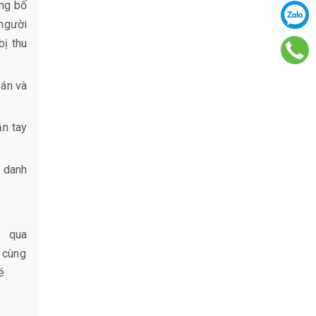
ông bố
người
bị thu
oán và
ận tay
o danh
 qua
 cùng
é