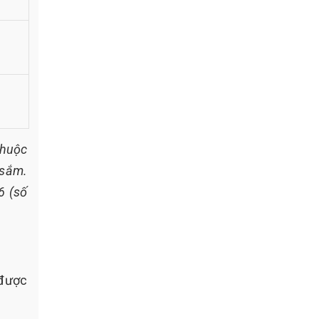
thuộc
 sắm.
6 (số
 được