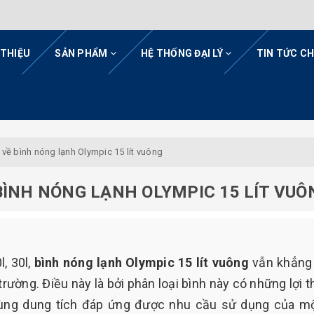
 THIỆU
SẢN PHẨM
HỆ THỐNG ĐẠI LÝ
TIN TỨC C
 về bình nóng lạnh Olympic 15 lít vuông
BÌNH NÓNG LẠNH OLYMPIC 15 LÍT VUÔ
, 30l,
bình nóng lạnh Olympic 15 lít vuông
vẫn khẳng
rường. Điều này là bởi phân loại bình này có những lợi t
 cùng dung tích đáp ứng được nhu cầu sử dụng của m