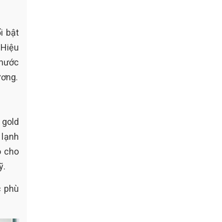
i bật
 Hiệu
 nước
ương.
 gold
 lạnh
o cho
ỹ.
c phù