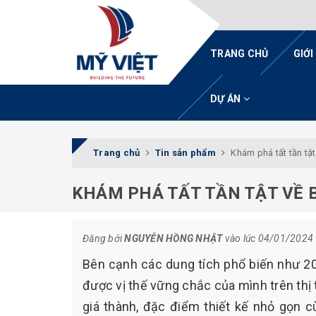
TRANG CHỦ
GIỚI
DỰ ÁN
Trang chủ
Tin sản phẩm
Khám phá tất tần tật
KHÁM PHÁ TẤT TẦN TẬT VỀ 
Đăng bởi
NGUYỄN HỒNG NHẬT
vào lúc 04/01/2024
Bên cạnh các dung tích phổ biến như 20l
được vị thế vững chắc của mình trên thị t
giá thành, đặc điểm thiết kế nhỏ gọn